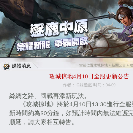
Facebook快速登入
Google快速登入
媒體消息
當前位置
攻城掠地
>
新聞公告
> 
攻城掠地4月10日全服更新公告
作者： G妹遊戲 时间：04-09
絲綢之路、國戰再添新玩法。
《攻城掠地》將於
4
月
日
進行全服
10
13:30
新時間約為
分鐘，如預計時間內無法維護
90
順延，請大家相互轉告。