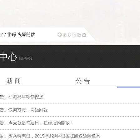
147 衛錚 火爆開啟
中心
NEWS
新 闻
公 告
告」江湖秘庫等你挖掘
告」快樂投資，高額回報
告」今天就是幸運日，扭蛋活動開啟！
告」骑兵特惠日，2015年12月4日瘋狂贈送進階道具