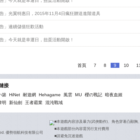
告」今天就是幸運日，扭蛋活動開啟！
告」光翼特惠日，2015年11月4日瘋狂贈送進階道具
告」連續儲值狂歡活動
告」今天就是幸運日，扭蛋活動開啟！
首頁
7
8
9
10
1
鏈接
小築
HiNet
耐遊網
Hehagame
風雲
MU
櫻の戰記
暗夜血姬
黎明
新仙劍
王者霸業
混沌戰域
■本遊戲內容涉及暴力(武俠動作)、角色穿著凸顯胸
■本遊戲部分內容需另行支付費用
Reserved. 優勢領航科技有限公司
■請避免沉迷遊戲