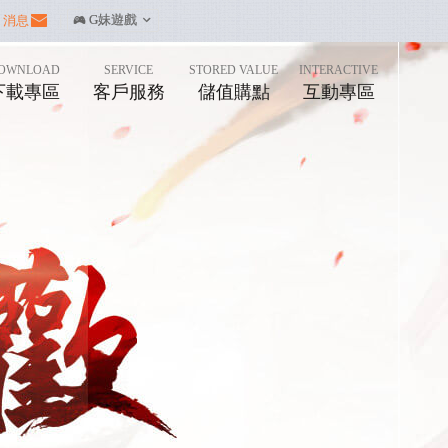
消息
|
󰀷 G妹遊戲

OWNLOAD
SERVICE
STORED VALUE
INTERACTIVE
下載專區
客戶服務
儲值購點
互動專區