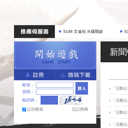
S148 文遠伯 火爆開啟
S
新聞
帳號：
「活動公
密碼：
驗證碼：
「活動公
記住帳號
忘記密碼
「活動公
「活動公