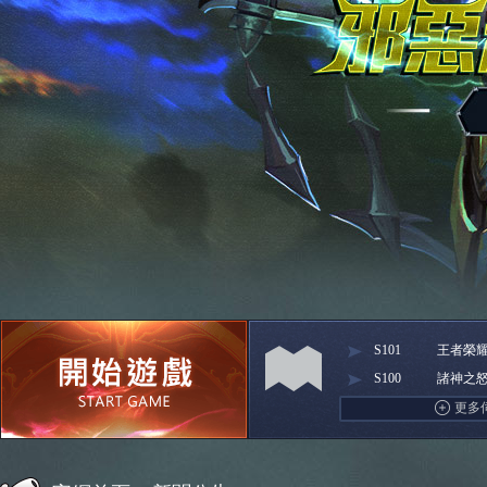
S101
王者榮
S100
諸神之
Facebook快速登入
巴哈快速登入
台灣奇
更多