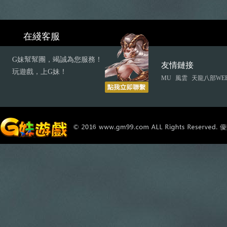
在綫客服
G妹幫幫團，竭誠為您服務！
友情鏈接
玩遊戲，上G妹！
MU
風雲
天龍八部WE