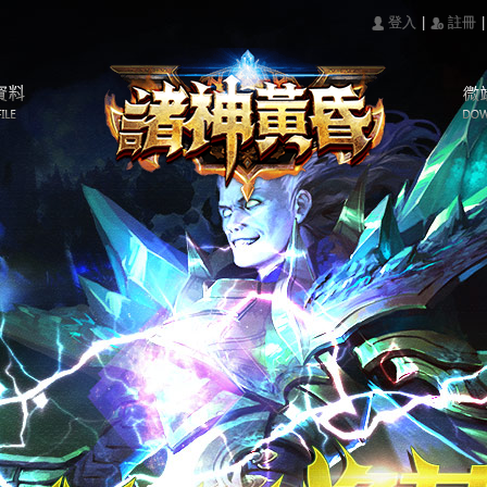
|
|
󰄭 登入
󰅍 註冊