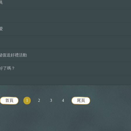
具
愛
月中儲值送好禮活動
備好了嗎？
首頁
1
2
3
4
尾頁