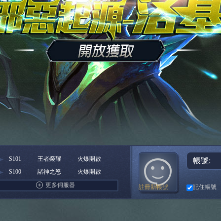
S101
王者榮耀
火爆開啟
帳號:
S100
諸神之怒
火爆開啟
Facebook快速登入
巴哈快速登入
台灣奇摩帳號快速登入
基地直接玩遊戲
Google快速登入
Raidcall直接玩遊戲
更多登入入口
更多伺服器
註冊新帳號
記住帳號