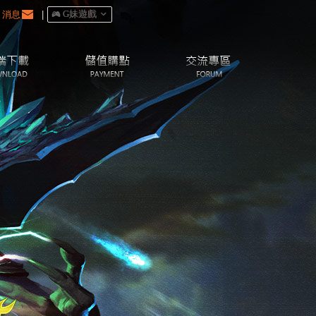
消息
|
󰀷 G妹遊戲
