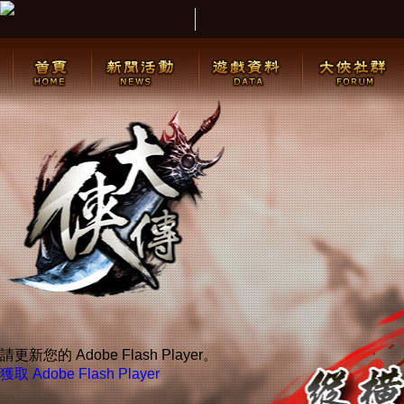
請更新您的 Adobe Flash Player。
獲取 Adobe Flash Player