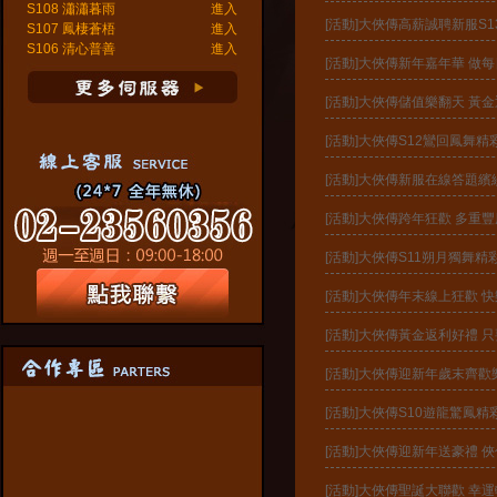
S108 瀟瀟暮雨
進入
[活動]大俠傳高薪誠聘新服S
S107 鳳棲蒼梧
進入
S106 清心普善
進入
[活動]大俠傳新年嘉年華 做
[活動]大俠傳儲值樂翻天 黃
[活動]大俠傳S12鸞回鳳舞
[活動]大俠傳新服在線答題繽
[活動]大俠傳跨年狂歡 多重
[活動]大俠傳S11朔月獨舞
[活動]大俠傳年末線上狂歡 
[活動]大俠傳黃金返利好禮 
[活動]大俠傳迎新年歲末齊歡
[活動]大俠傳S10遊龍驚鳳
[活動]大俠傳迎新年送豪禮 
[活動]大俠傳聖誕大聯歡 幸