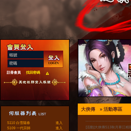
註冊會員
找回密碼
大俠傳
» 活動專區
S110 白雪陽春
進入
[活動]大俠傳S13秋月寒江
S109 一代宗師
進入