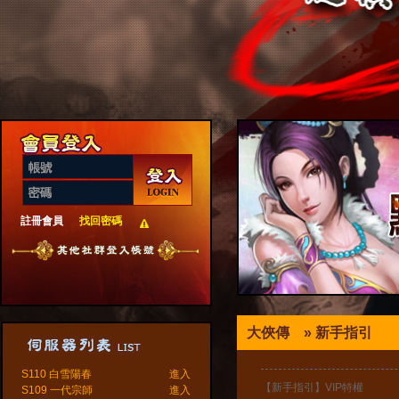
註冊會員
找回密碼
大俠傳
» 新手指引
S110 白雪陽春
進入
【新手指引】VIP特權
S109 一代宗師
進入