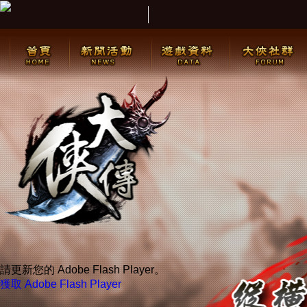
請更新您的 Adobe Flash Player。
獲取 Adobe Flash Player