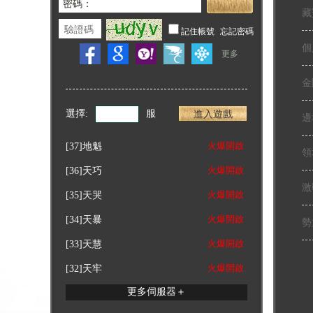
藏
個
金
選擇:
服
進入遊戲
邊
火爆開啟
[37]
地魁
領
火爆開啟
[36]
天巧
激
火爆開啟
[35]
天哭
火爆開啟
[34]
天暴
勢
火爆開啟
[33]
天慧
火爆開啟
[32]
天牢
更多伺服器＋