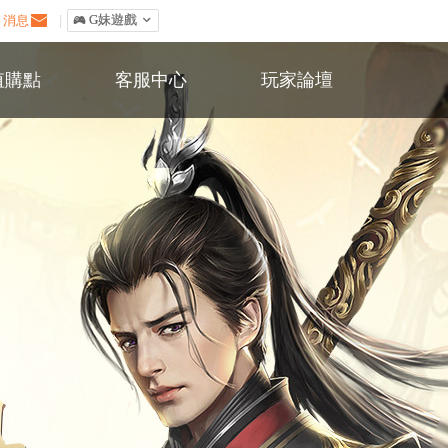
消息
|
󰀷 G妹遊戲

值購點
客服中心
玩家論壇