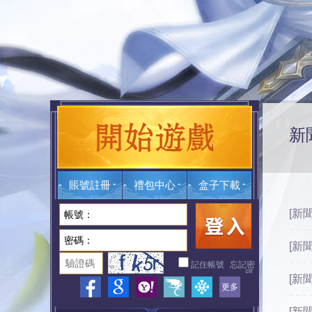
新
賬號註冊
禮包中心
盒子下載
[新
[新
[新
[新