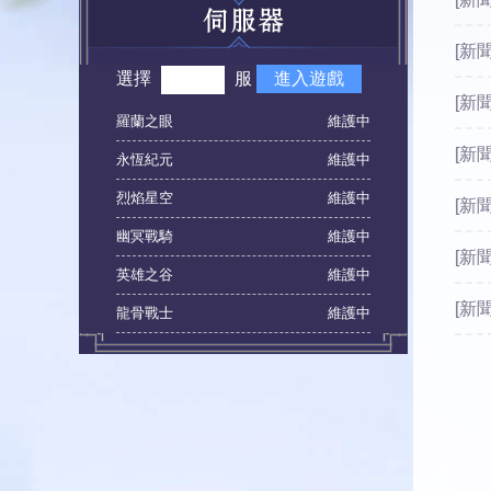
[新
選擇
服
進入遊戲
[新
羅蘭之眼
維護中
[新
永恆紀元
維護中
烈焰星空
維護中
[新
幽冥戰騎
維護中
[新
英雄之谷
維護中
[新
龍骨戰士
維護中