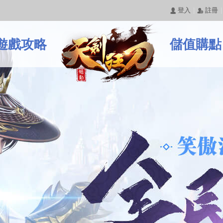
|
|
󰄭 登入
󰅍 註冊
遊戲攻略
儲值購點