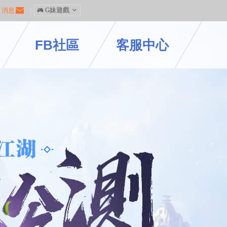
消息
|
󰀷 G妹遊戲

FB社區
客服中心