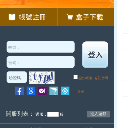
開服列表：
進入遊戲
選服：
服