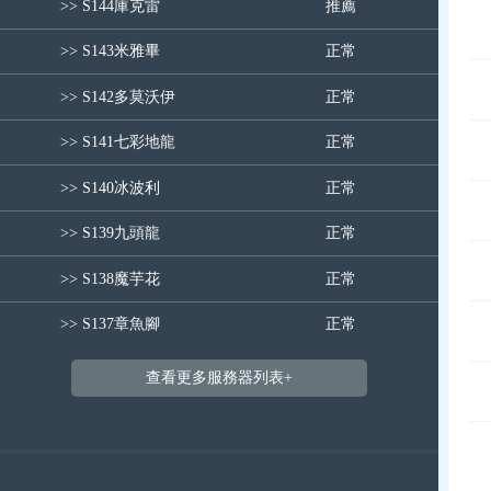
>> S144庫克雷
推薦
>> S143米雅畢
正常
>> S142多莫沃伊
正常
>> S141七彩地龍
正常
>> S140冰波利
正常
>> S139九頭龍
正常
>> S138魔芋花
正常
>> S137章魚腳
正常
查看更多服務器列表+