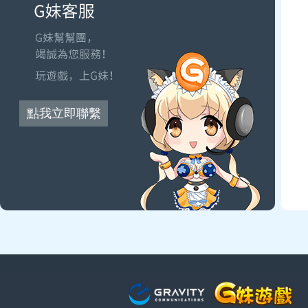
點我立即聯繫