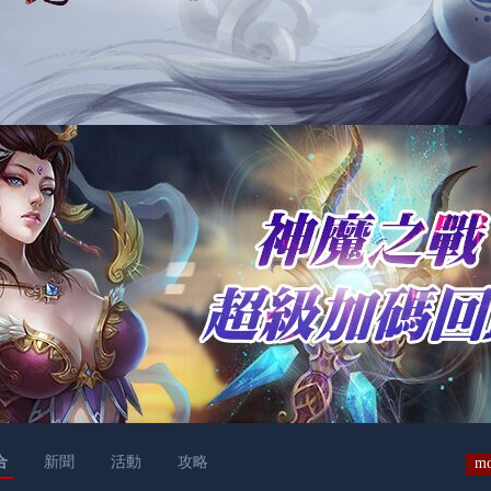
合
新聞
活動
攻略
mo