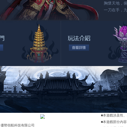
胸懷天地，
一刀在手，
■本遊戲涉及性
■本遊戲部分內
eserved. 優勢領航科技有限公司