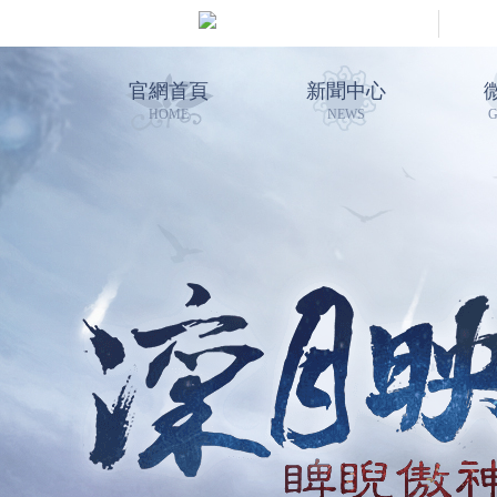
官網首頁
新聞中心
HOME
NEWS
G