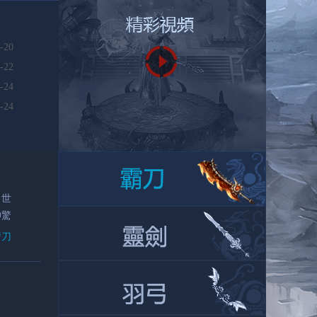
-20
-22
-24
-24
職業介
職業介
職業介
出世
天地之靈
弓成箭出
橫眉不是
神驚
滄浪之水
卻借造化
一怒只為
劈刀
專精武器
專精武器
專精武器
職業特
職業特
職業特
靈者——
羽者——
怒者——