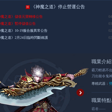
《神魔之道》停止營運公告
H
神魔之道》儲值元寶轉移公告
04
神魔之道》暫停儲值公告
03
魔之道》10-19服合服異常公告
02
神魔之道》2月24日臨時閃斷維護
02
職業介紹
霸刀輕易不
刀出能令鬼
專精武器：
職業特點
霸者——