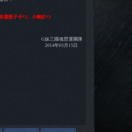
、幸運骰子卡*3、小喇叭*3
G妹三國魂營運團隊
2014年03月15日