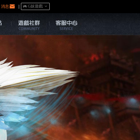
消息
|
󰀷 G妹遊戲
