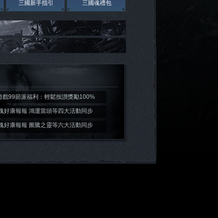
三國新手指引
三國魂禮包
遊戲99節派福利：輕鬆按讃獎勵100%
魂好康報報 鴻運當頭等四大活動同步
魂好康報報 圖騰之靈等六大活動同步