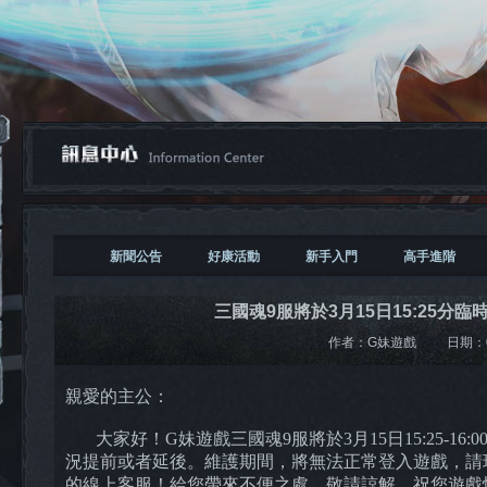
新聞公告
好康活動
新手入門
高手進階
三國魂9服將於3月15日15:25分
作者：
G妹遊戲
日期：
親愛的主公：
大家好！G妹遊戲三國魂9服將於3月15日15:25-16
況提前或者延後。維護期間，將無法正常登入遊戲，請
的線上客服！給您帶來不便之處，敬請諒解，祝您遊戲