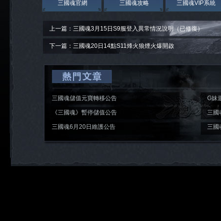
三國魂官網
三國魂攻略
三國魂VIP系統
上一篇：三國魂3月15日S9服登入異常情況說明（已修復）
下一篇：三國魂20日14點S11烽火狼煙火爆開啟
三國魂儲值元寶轉移公告
G妹
入袋
《三國魂》暫停儲值公告
三國
開啟
三國魂6月20日維護公告
三國
開啟