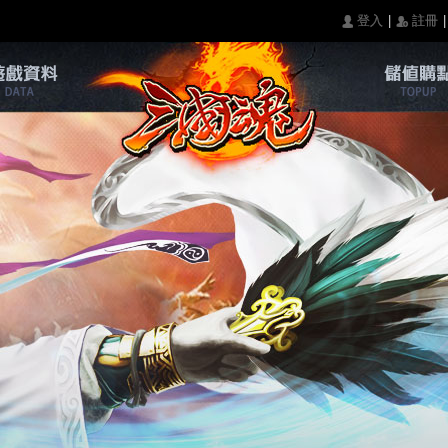
|
|
󰄭 登入
󰅍 註冊