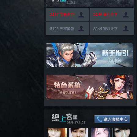
S147 百戰不殆
S146 風行天下
S145 三軍降臨
S144 智取天下