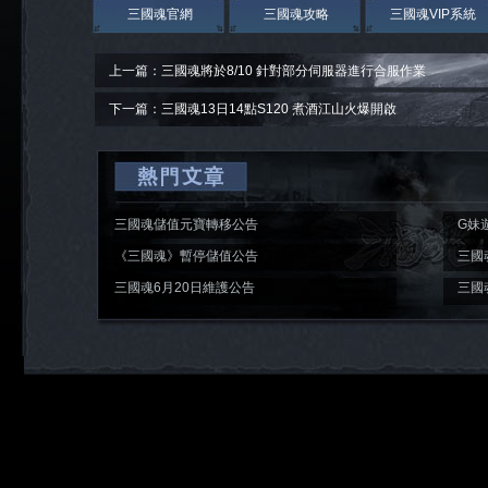
三國魂官網
三國魂攻略
三國魂VIP系統
上一篇：三國魂將於8/10 針對部分伺服器進行合服作業
下一篇：三國魂13日14點S120 煮酒江山火爆開啟
三國魂儲值元寶轉移公告
G妹
入袋
《三國魂》暫停儲值公告
三國
開啟
三國魂6月20日維護公告
三國
開啟