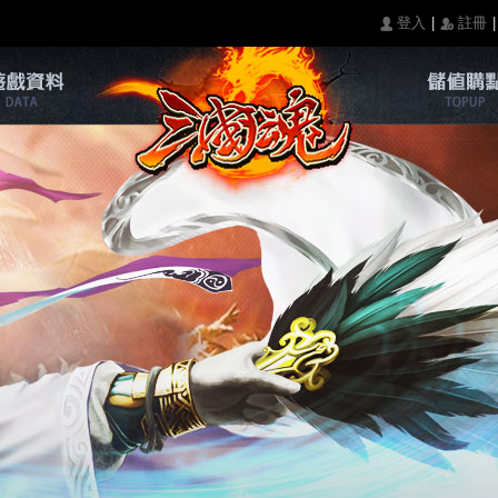
|
|
󰄭 登入
󰅍 註冊