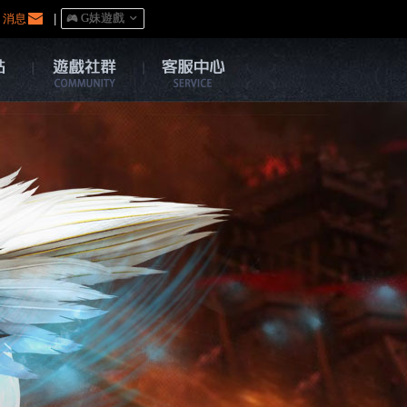
消息
|
󰀷 G妹遊戲
