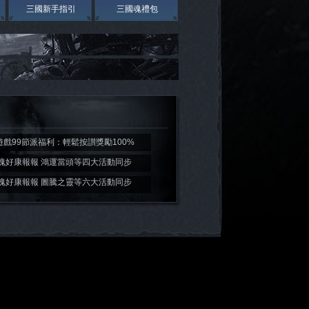
三國新手指引
三國魂禮包
遊戲99節派福利：輕鬆按讃獎勵100%
魂好康報報 鴻運當頭等四大活動同步
魂好康報報 圖騰之靈等六大活動同步