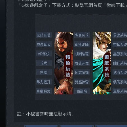
「G妹遊戲盒子」下載方式：點擊官網首頁「微端下載
註：小秘書暫時無法顯示唷。