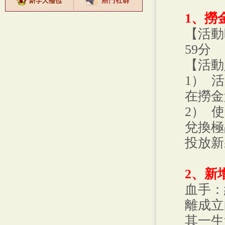
1、撈
【活動
59分
【活動
1） 
在撈金
2） 
兌換極
投放新
2、新
血手：
離成立
其一生