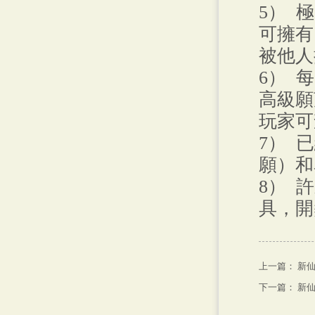
5） 
可擁有
被他人
6） 
高級願
玩家可
7） 
願）和
8） 
具，開
上一篇：
新仙
下一篇：
新仙