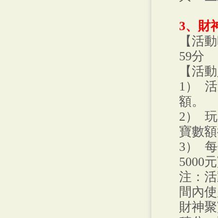
3、財
【活動
59分
【活動
1） 
額。
2） 
寶數額
3） 
500
注：活
間內使
財神聚