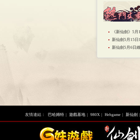
《新仙劍》5月
新仙劍5月15日
新仙劍5月6日
友情連結：
巴哈姆特
|
遊戲基地
|
980X
|
Hehgame
|
新仙劍