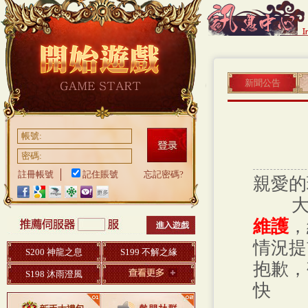
新聞公告
帳號:
密碼:
註冊帳號
記住賬號
忘記密碼?
親愛的
大家
維護
，
情況提
S200 神龍之息
S199 不解之緣
抱歉，
S198 沐雨澄風
快