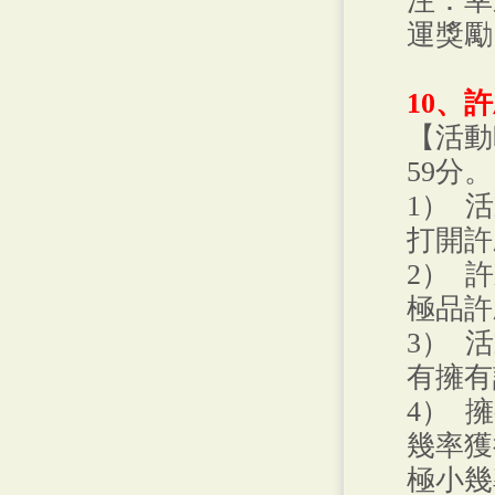
注：幸
運獎勵
10、
【活動
59分。
1） 
打開許
2） 
極品許
3） 
有擁有
4） 
幾率獲
極小幾