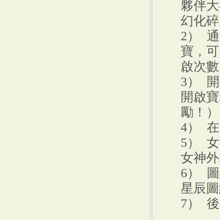
夥伴大
幻化碎
2） 
寶，可
啟次數
3） 
開啟寶
勵！）
4） 
5） 
女神外
6） 
星辰圖
7） 