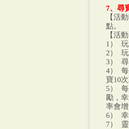
7、尋
【活動
點。
【活動
1） 
2） 
3） 
4） 
寶10次
5） 
勵，幸
率會增
6） 
7） 