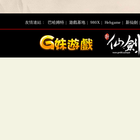
友情連結：
巴哈姆特
|
遊戲基地
|
980X
|
Hehgame
|
新仙劍