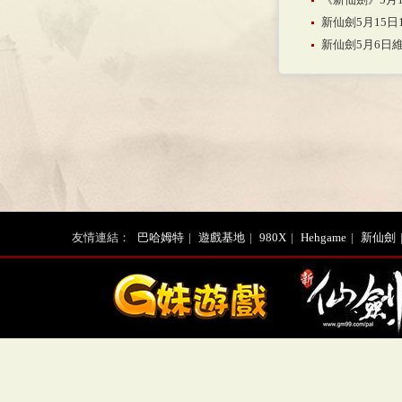
新仙劍5月15日
新仙劍5月6日
友情連結：
巴哈姆特
|
遊戲基地
|
980X
|
Hehgame
|
新仙劍