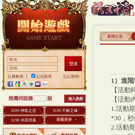
新聞公告
帳號:
密碼:
註冊帳號
記住賬號
忘記密碼?
1
）進階
【活動時間
【活動
1.活動
S200 神龍之息
S199 不解之緣
*30，
S198 沐雨澄風
2.活動