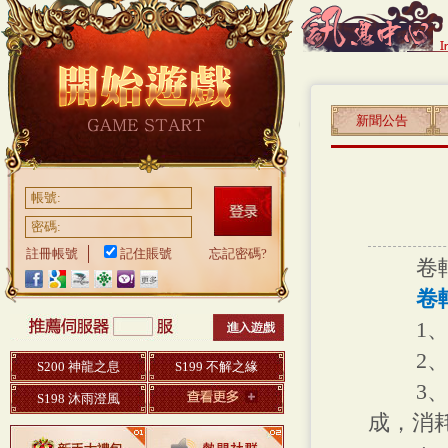
新聞公告
帳號:
密碼:
註冊帳號
記住賬號
忘記密碼?
卷軸任
卷
1、 
2、 
S200 神龍之息
S199 不解之緣
3、 
S198 沐雨澄風
成，消