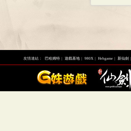
友情連結：
巴哈姆特
|
遊戲基地
|
980X
|
Hehgame
|
新仙劍