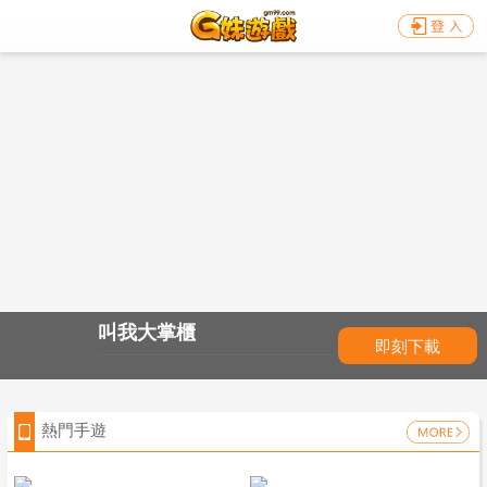
叫我大掌櫃
即刻下載
熱門手遊