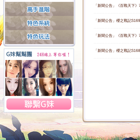
「新聞公告」《百戰天下》7月
「新聞公告」櫻之戰記S169
「新聞公告」《百戰天下》7月
「新聞公告」櫻之戰記S168