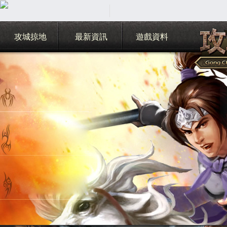
攻城掠地
最新資訊
遊戲資料