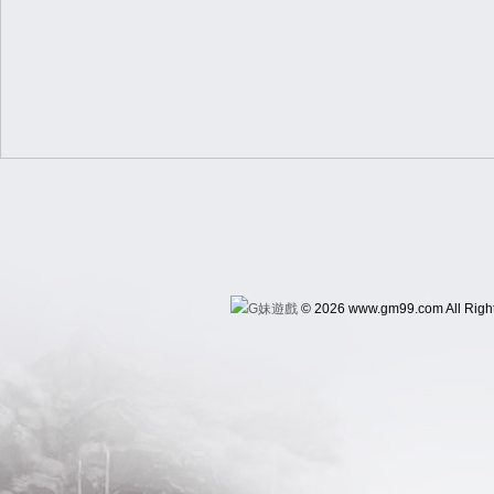
© 2026 www.gm99.com All Righ