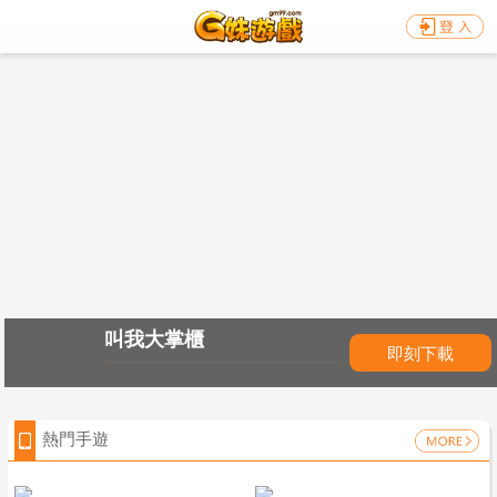
叫我大掌櫃
即刻下載
熱門手遊