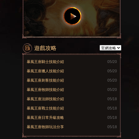
遊戲攻略
暴風王座騎士技能介紹
05/20
暴風王座獵人技能介紹
05/20
暴風王座刺客技能介紹
05/20
暴風王座牧師技能介紹
05/20
暴風王座法師技能介紹
05/18
暴風王座戰士技能介紹
05/18
暴風王座日常升級攻略
05/18
暴風王座牧師玩法分享
05/18