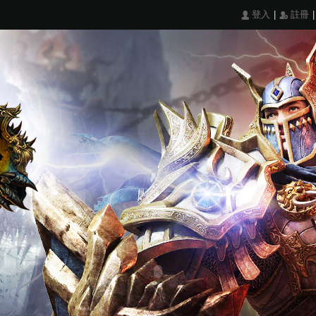
|
|
󰄭 登入
󰅍 註冊