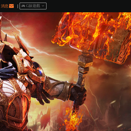
消息
|
󰀷 G妹遊戲
